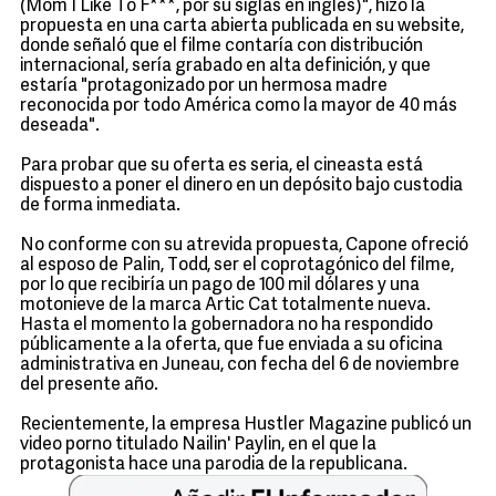
(Mom I Like To F***, por su siglas en inglés)", hizo la
propuesta en una carta abierta publicada en su website,
donde señaló que el filme contaría con distribución
internacional, sería grabado en alta definición, y que
estaría "protagonizado por un hermosa madre
reconocida por todo América como la mayor de 40 más
deseada".
Para probar que su oferta es seria, el cineasta está
dispuesto a poner el dinero en un depósito bajo custodia
de forma inmediata.
No conforme con su atrevida propuesta, Capone ofreció
al esposo de Palin, Todd, ser el coprotagónico del filme,
por lo que recibiría un pago de 100 mil dólares y una
motonieve de la marca Artic Cat totalmente nueva.
Hasta el momento la gobernadora no ha respondido
públicamente a la oferta, que fue enviada a su oficina
administrativa en Juneau, con fecha del 6 de noviembre
del presente año.
Recientemente, la empresa Hustler Magazine publicó un
video porno titulado Nailin' Paylin, en el que la
protagonista hace una parodia de la republicana.