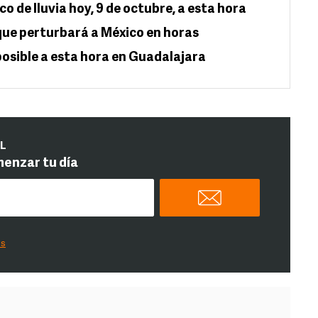
o de lluvia hoy, 9 de octubre, a esta hora
 que perturbará a México en horas
 posible a esta hora en Guadalajara
IL
menzar tu día
es