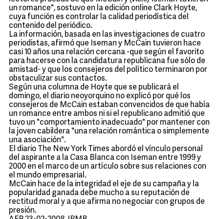
un romance", sostuvo en la edición online Clark Hoyte,
cuya función es controlar la calidad periodística del
contenido del periódico.
La información, basada en las investigaciones de cuatro
periodistas, afirmó que Iseman y McCain tuvieron hace
casi 10 años una relación cercana -que según el favorito
para hacerse con la candidatura republicana fue sólo de
amistad- y que los consejeros del político terminaron por
obstaculizar sus contactos.
Según una columna de Hoyte que se publicará el
domingo, el diario neoyorquino no explicó por qué los
consejeros de McCain estaban convencidos de que había
un romance entre ambos ni si el republicano admitió que
tuvo un "comportamiento inadecuado" por mantener con
la joven cabildera "una relación romántica o simplemente
una asociación".
El diario The New York Times abordó el vínculo personal
del aspirante a la Casa Blanca con Iseman entre 1999 y
2000 en el marco de un artículo sobre sus relaciones con
el mundo empresarial.
McCain hace de la integridad el eje de su campaña y la
popularidad ganada debe mucho a su reputación de
rectitud moral y a que afirma no negociar con grupos de
presión.