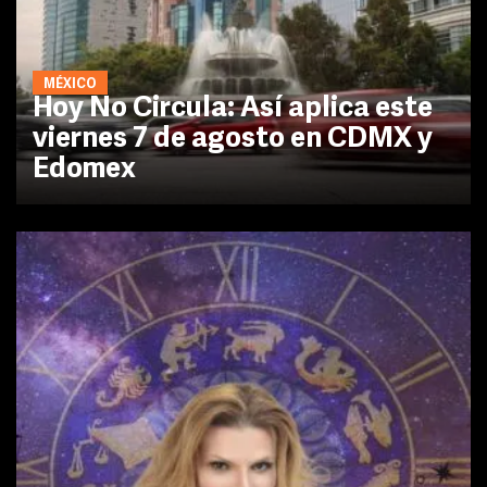
MÉXICO
Hoy No Circula: Así aplica este
viernes 7 de agosto en CDMX y
Edomex