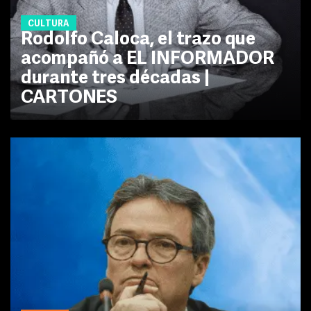
CULTURA
Rodolfo Caloca, el trazo que
acompañó a EL INFORMADOR
durante tres décadas |
CARTONES