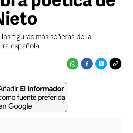
obra poética de
Nieto
las figuras más señeras de la
erra española