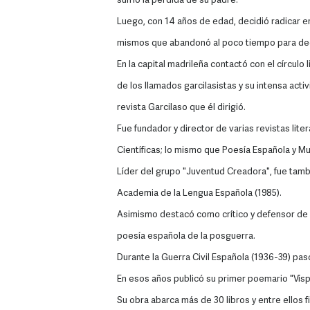
sufrió la pérdida de su padre.
Luego, con 14 años de edad, decidió radicar en
mismos que abandonó al poco tiempo para dedi
En la capital madrileña contactó con el círculo 
de los llamados garcilasistas y su intensa act
revista Garcilaso que él dirigió.
Fue fundador y director de varias revistas lit
Científicas; lo mismo que Poesía Española y Mu
Líder del grupo "Juventud Creadora", fue tamb
Academia de la Lengua Española (1985).
Asimismo destacó como crítico y defensor de l
poesía española de la posguerra.
Durante la Guerra Civil Española (1936-39) pasó
En esos años publicó su primer poemario "Víspe
Su obra abarca más de 30 libros y entre ellos 