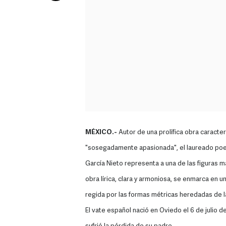
MÉXICO.-
Autor de una prolífica obra caracte
"sosegadamente apasionada", el laureado poeta
García Nieto representa a una de las figuras m
obra lírica, clara y armoniosa, se enmarca en u
regida por las formas métricas heredadas de la
El vate español nació en Oviedo el 6 de julio d