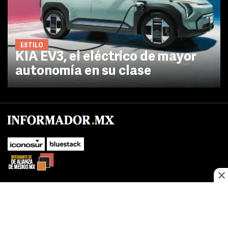
ESTILO
KIA EV3, el eléctrico de mayor
autonomía en su clase
No te pierdas las novedades de último momento.
¡Síguenos!
SUBIR
Este sitio web utiliza cookies propias y de terceros para optimizar su
FACEBOOK
TWITTER
navegacion, adaptarse a sus preferencias y realizar labores analiticas.
Al continuar navegando acepta nuestro
Política de cookies.