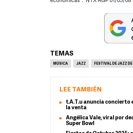
económicas". NTX AGP 01/05/08
TEMAS
MÚSICA
JAZZ
FESTIVAL DE JAZZ D
LEE TAMBIÉN
t.A.T.u anuncia concierto 
la venta
Angélica Vale, viral por de
Super Bowl