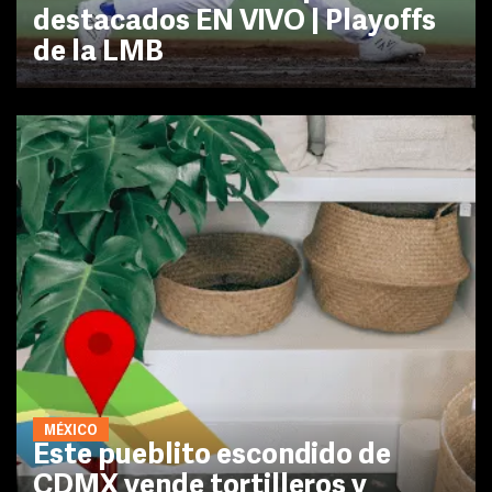
destacados EN VIVO | Playoffs
de la LMB
MÉXICO
Este pueblito escondido de
CDMX vende tortilleros y