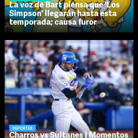
La voz de Bart piensa que 'Los
Simpson' llegarán hasta esta
temporada; causa furor
DEPORTES
Charros vs Sultanes | Momentos