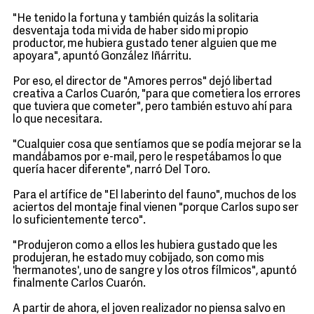
"He tenido la fortuna y también quizás la solitaria
desventaja toda mi vida de haber sido mi propio
productor, me hubiera gustado tener alguien que me
apoyara", apuntó González Iñárritu.
Por eso, el director de "Amores perros" dejó libertad
creativa a Carlos Cuarón, "para que cometiera los errores
que tuviera que cometer", pero también estuvo ahí para
lo que necesitara.
"Cualquier cosa que sentíamos que se podía mejorar se la
mandábamos por e-mail, pero le respetábamos lo que
quería hacer diferente", narró Del Toro.
Para el artífice de "El laberinto del fauno", muchos de los
aciertos del montaje final vienen "porque Carlos supo ser
lo suficientemente terco".
"Produjeron como a ellos les hubiera gustado que les
produjeran, he estado muy cobijado, son como mis
'hermanotes', uno de sangre y los otros fílmicos", apuntó
finalmente Carlos Cuarón.
A partir de ahora, el joven realizador no piensa salvo en