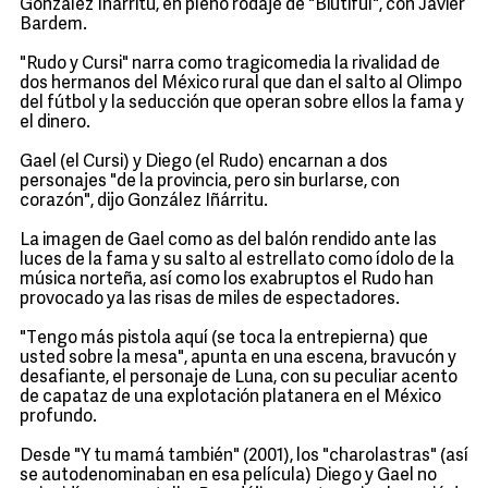
González Iñárritu, en pleno rodaje de "Biutiful", con Javier
Bardem.
"Rudo y Cursi" narra como tragicomedia la rivalidad de
dos hermanos del México rural que dan el salto al Olimpo
del fútbol y la seducción que operan sobre ellos la fama y
el dinero.
Gael (el Cursi) y Diego (el Rudo) encarnan a dos
personajes "de la provincia, pero sin burlarse, con
corazón", dijo González Iñárritu.
La imagen de Gael como as del balón rendido ante las
luces de la fama y su salto al estrellato como ídolo de la
música norteña, así como los exabruptos el Rudo han
provocado ya las risas de miles de espectadores.
"Tengo más pistola aquí (se toca la entrepierna) que
usted sobre la mesa", apunta en una escena, bravucón y
desafiante, el personaje de Luna, con su peculiar acento
de capataz de una explotación platanera en el México
profundo.
Desde "Y tu mamá también" (2001), los "charolastras" (así
se autodenominaban en esa película) Diego y Gael no