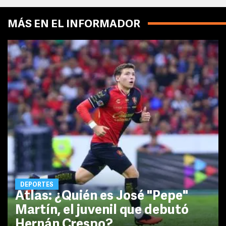
MÁS EN EL INFORMADOR
DEPORTES
Atlas: ¿Quién es José "Pepe"
Martín, el juvenil que debutó
Hernán Crespo?