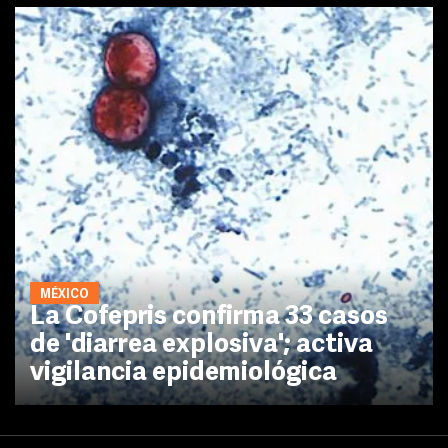
MÉXICO
La Cofepris confirma 33 casos
de 'diarrea explosiva'; activa
vigilancia epidemiológica