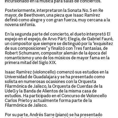
incursionado en la música para salas de conciertos.
Posteriormente, interpretaron la Sonata No. 5 en Re
mayor, de Beethoven, una pieza que Isaac Ramírez
definió como alegre y con gran fuerza, muy cercana a la
novena sinfonía.
En la segunda parte del concierto, el dueto interpretó El
espejo en el espejo, de Arvo Pärt; Elegía, de Gabriel Fauré,
un compositor que siempre se distinguió por la “exquisitez
de sus composiciones” y finalizó con Tres fantasías, de
Robert Schumann, compositor alemán de la época del
romanticismo y uno de los músicos de mayor fama en la
primera mitad del Siglo XIX.
Isaac Ramírez (violoncello) comenzó sus estudios en la
Universidad de Guadalajara y se ha presentado como
solista en numerosas ocasiones con la Orquesta
Filarmónica de Jalisco, la Orquesta de Cuerdas de la
UdeG y la Banda de Alientos de la misma casa de
estudios. Ha participado en el Concurso de Violoncello
Carlos Prieto y actualmente forma parte de la
Filarmónica de Jalisco.
Por su parte, Andrés Sarre (piano) se ha presentado