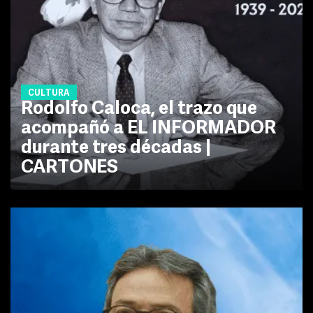
CULTURA
Rodolfo Caloca, el trazo que
acompañó a EL INFORMADOR
durante tres décadas |
CARTONES