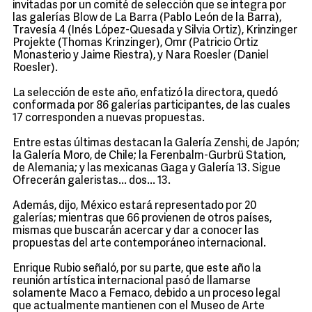
invitadas por un comité de selección que se integra por
las galerías Blow de La Barra (Pablo León de la Barra),
Travesía 4 (Inés López-Quesada y Silvia Ortiz), Krinzinger
Projekte (Thomas Krinzinger), Omr (Patricio Ortiz
Monasterio y Jaime Riestra), y Nara Roesler (Daniel
Roesler).
La selección de este año, enfatizó la directora, quedó
conformada por 86 galerías participantes, de las cuales
17 corresponden a nuevas propuestas.
Entre estas últimas destacan la Galería Zenshi, de Japón;
la Galería Moro, de Chile; la Ferenbalm-Gurbrü Station,
de Alemania; y las mexicanas Gaga y Galería 13. Sigue
Ofrecerán galeristas... dos... 13.
Además, dijo, México estará representado por 20
galerías; mientras que 66 provienen de otros países,
mismas que buscarán acercar y dar a conocer las
propuestas del arte contemporáneo internacional.
Enrique Rubio señaló, por su parte, que este año la
reunión artística internacional pasó de llamarse
solamente Maco a Femaco, debido a un proceso legal
que actualmente mantienen con el Museo de Arte