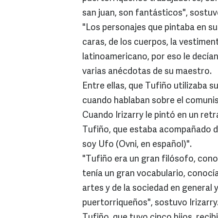
san juan, son fantásticos", sostuvo
"Los personajes que pintaba en su
caras, de los cuerpos, la vestimen
latinoamericano, por eso le decían 
varias anécdotas de su maestro.
Entre ellas, que Tufiño utilizaba 
cuando hablaban sobre el comunism
Cuando Irizarry le pintó en un ret
Tufiño, que estaba acompañado del
soy Ufo (Ovni, en español)".
"Tufiño era un gran filósofo, con
tenía un gran vocabulario, conocía
artes y de la sociedad en general
puertorriqueños", sostuvo Irizarry
Tufiño, que tuvo cinco hijos, rec