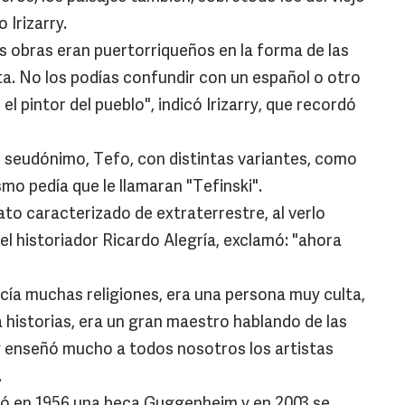
 Irizarry.
s obras eran puertorriqueños en la forma de las
ta. No los podías confundir con un español o otro
el pintor del pueblo", indicó Irizarry, que recordó
su seudónimo, Tefo, con distintas variantes, como
o pedía que le llamaran "Tefinski".
rato caracterizado de extraterrestre, al verlo
 historiador Ricardo Alegría, exclamó: "ahora
ocía muchas religiones, era una persona muy culta,
 historias, era un gran maestro hablando de las
 y enseñó mucho a todos nosotros los artistas
.
ibió en 1956 una beca Guggenheim y en 2003 se