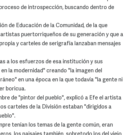
un proceso de introspección, buscando dentro de
sión de Educación de la Comunidad, de la que
 artistas puertorriqueños de su generación y que a
propia y carteles de serigrafía lanzaban mensajes
ias a los esfuerzos de esa institución y sus
 en la modernidad" creando "la imagen del
áneo" en una época en la que todavía "la gente ni
er boricua.
re de "pintor del pueblo", explicó a Efe el artista
los carteles de la División estaban "dirigidos a
ueblo".
mpre tenían los temas de la gente común, eran
ros, los paisajes también, sobretodo los del viejo