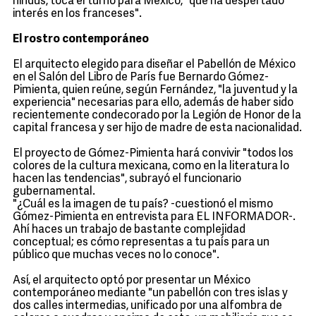
hindús, toca el turno para México, "que ha despertado
interés en los franceses".
El rostro contemporáneo
El arquitecto elegido para diseñar el Pabellón de México
en el Salón del Libro de París fue Bernardo Gómez-
Pimienta, quien reúne, según Fernández, "la juventud y la
experiencia" necesarias para ello, además de haber sido
recientemente condecorado por la Legión de Honor de la
capital francesa y ser hijo de madre de esta nacionalidad.
El proyecto de Gómez-Pimienta hará convivir "todos los
colores de la cultura mexicana, como en la literatura lo
hacen las tendencias", subrayó el funcionario
gubernamental.
"¿Cuál es la imagen de tu país? -cuestionó el mismo
Gómez-Pimienta en entrevista para EL INFORMADOR-.
Ahí haces un trabajo de bastante complejidad
conceptual; es cómo representas a tu país para un
público que muchas veces no lo conoce".
Así, el arquitecto optó por presentar un México
contemporáneo mediante "un pabellón con tres islas y
dos calles intermedias, unificado por una alfombra de