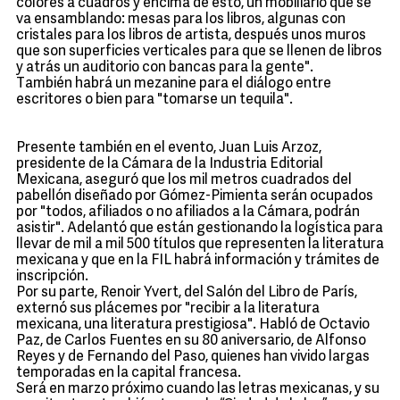
colores a cuadros y encima de esto, un mobiliario que se
va ensamblando: mesas para los libros, algunas con
cristales para los libros de artista, después unos muros
que son superficies verticales para que se llenen de libros
y atrás un auditorio con bancas para la gente".
También habrá un mezanine para el diálogo entre
escritores o bien para "tomarse un tequila".
Presente también en el evento, Juan Luis Arzoz,
presidente de la Cámara de la Industria Editorial
Mexicana, aseguró que los mil metros cuadrados del
pabellón diseñado por Gómez-Pimienta serán ocupados
por "todos, afiliados o no afiliados a la Cámara, podrán
asistir". Adelantó que están gestionando la logística para
llevar de mil a mil 500 títulos que representen la literatura
mexicana y que en la FIL habrá información y trámites de
inscripción.
Por su parte, Renoir Yvert, del Salón del Libro de París,
externó sus plácemes por "recibir a la literatura
mexicana, una literatura prestigiosa". Habló de Octavio
Paz, de Carlos Fuentes en su 80 aniversario, de Alfonso
Reyes y de Fernando del Paso, quienes han vivido largas
temporadas en la capital francesa.
Será en marzo próximo cuando las letras mexicanas, y su