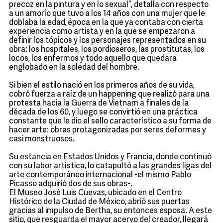
precoz en la pintura y en lo sexual”, detalla con respecto
a un amorío que tuvo a los 14 años con una mujer que le
doblaba la edad, época en la que ya contaba con cierta
experiencia como artista y en la que se empezaron a
definir los tópicos y los personajes representados en su
obra: los hospitales, los pordioseros, las prostitutas, los
locos, los enfermos y todo aquello que quedara
englobado en la soledad del hombre.
Si bien el estilo nació en los primeros años de su vida,
cobró fuerza a raíz de un happening que realizó para una
protesta hacia la Guerra de Vietnam a finales de la
década de los 60, y luego se convirtió en una práctica
constante que le dio el sello característico a su forma de
hacer arte: obras protagonizadas por seres deformes y
casi monstruosos.
Su estancia en Estados Unidos y Francia, donde continuó
con su labor artística, lo catapultó a las grandes ligas del
arte contemporáneo internacional -el mismo Pablo
Picasso adquirió dos de sus obras-.
El Museo José Luis Cuevas, ubicado en el Centro
Histórico de la Ciudad de México, abrió sus puertas
gracias al impulso de Bertha, su entonces esposa. A este
sitio, que resguarda el mayor acervo del creador, llegará