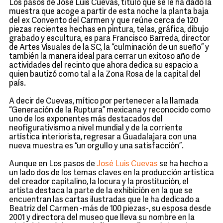
Los pasos de José Luis Cuevas, título que se le ha dado la
muestra que acoge a partir de esta noche la planta baja
del ex Convento del Carmen y que reúne cerca de 120
piezas recientes hechas en pintura, telas, gráfica, dibujo
grabado y escultura, es para Francisco Barreda, director
de Artes Visuales de la SC, la “culminación de un sueño” y
también la manera ideal para cerrar un exitoso año de
actividades del recinto que ahora dedica su espacio a
quien bautizó como tal a la Zona Rosa de la capital del
país.
A decir de Cuevas, mítico por pertenecer a la llamada
“Generación de la Ruptura” mexicana y reconocido como
uno de los exponentes más destacados del
neofigurativismo a nivel mundial y de la corriente
artística interiorista, regresar a Guadalajara con una
nueva muestra es “un orgullo y una satisfacción”.
Aunque en Los pasos de
José Luis Cuevas
se ha hecho a
un lado dos de los temas claves en la producción artística
del creador capitalino, la locura y la prostitución, el
artista destaca la parte de la exhibición en la que se
encuentran las cartas ilustradas que le ha dedicado a
Beatriz del Carmen -más de 100 piezas-, su esposa desde
2001 y directora del museo que lleva su nombre en la