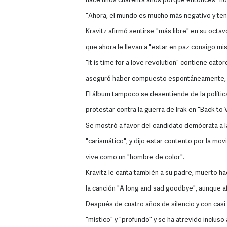
hace unos cuarenta años porque entonces "no 
"Ahora, el mundo es mucho más negativo y tenem
Kravitz afirmó sentirse "más libre" en su oct
que ahora le llevan a "estar en paz consigo mi
"It is time for a love revolution" contiene cat
aseguró haber compuesto espontáneamente, s
El álbum tampoco se desentiende de la política 
protestar contra la guerra de Irak en "Back to 
Se mostró a favor del candidato demócrata a l
"carismático", y dijo estar contento por la mov
vive como un "hombre de color".
Kravitz le canta también a su padre, muerto h
la canción "A long and sad goodbye", aunque 
Después de cuatro años de silencio y con cas
"místico" y "profundo" y se ha atrevido incluso 