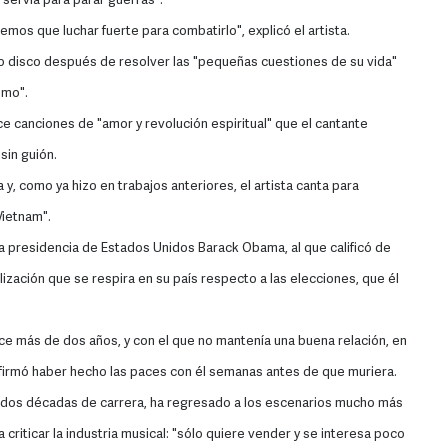
servía para parar guerras".
os que luchar fuerte para combatirlo", explicó el artista.
avo disco después de resolver las "pequeñas cuestiones de su vida"
smo".
orce canciones de "amor y revolución espiritual" que el cantante
in guión.
y, como ya hizo en trabajos anteriores, el artista canta para
Vietnam".
a presidencia de Estados Unidos Barack Obama, al que calificó de
ilización que se respira en su país respecto a las elecciones, que él
ace más de dos años, y con el que no mantenía una buena relación, en
afirmó haber hecho las paces con él semanas antes de que muriera.
i dos décadas de carrera, ha regresado a los escenarios mucho más
a criticar la industria musical: "sólo quiere vender y se interesa poco