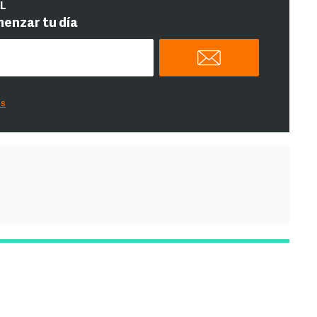
IL
menzar tu día
es