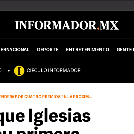
TERNACIONAL
DEPORTE
ENTRETENIMIENTO
GENTE 
5
CÍRCULO INFORMADOR
S PREMIOS BILLBOARD LATINO, EL 10 DE ABRIL EN HOLLYWOOD, LE ATRIBUYÓ SU ÉXITO A SUS CANCIONES Y SUS SEGUIDORES.
que Iglesias