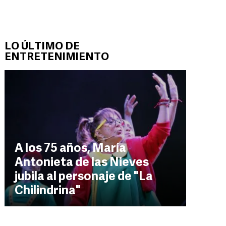
LO ÚLTIMO DE
ENTRETENIMIENTO
A los 75 años, María
Antonieta de las Nieves
jubila al personaje de "La
Chilindrina"