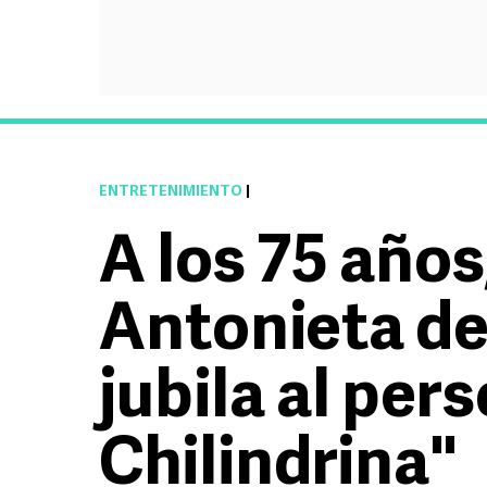
ENTRETENIMIENTO
|
A los 75 años
Antonieta de
jubila al per
Chilindrina"