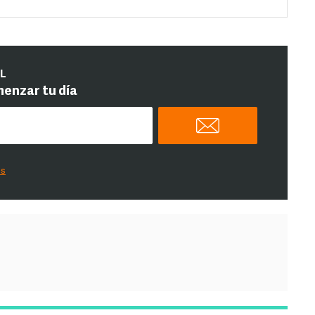
IL
menzar tu día
es