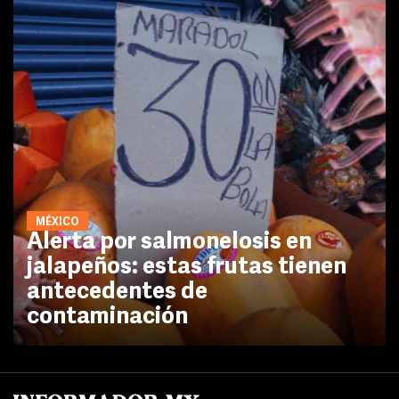
MÉXICO
Alerta por salmonelosis en
jalapeños: estas frutas tienen
antecedentes de
contaminación