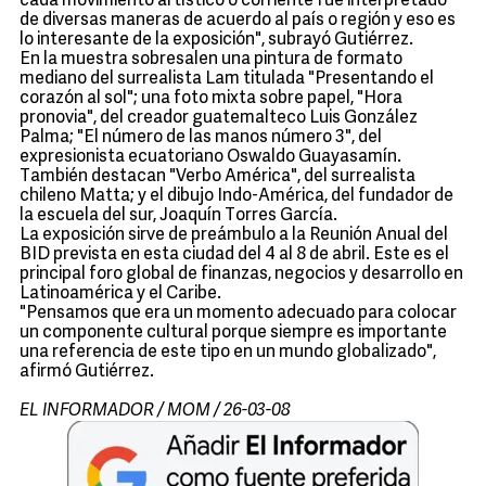
cada movimiento artístico o corriente fue interpretado
de diversas maneras de acuerdo al país o región y eso es
lo interesante de la exposición", subrayó Gutiérrez.
En la muestra sobresalen una pintura de formato
mediano del surrealista Lam titulada "Presentando el
corazón al sol"; una foto mixta sobre papel, "Hora
pronovia", del creador guatemalteco Luis González
Palma; "El número de las manos número 3", del
expresionista ecuatoriano Oswaldo Guayasamín.
También destacan "Verbo América", del surrealista
chileno Matta; y el dibujo Indo-América, del fundador de
la escuela del sur, Joaquín Torres García.
La exposición sirve de preámbulo a la Reunión Anual del
BID prevista en esta ciudad del 4 al 8 de abril. Este es el
principal foro global de finanzas, negocios y desarrollo en
Latinoamérica y el Caribe.
"Pensamos que era un momento adecuado para colocar
un componente cultural porque siempre es importante
una referencia de este tipo en un mundo globalizado",
afirmó Gutiérrez.
EL INFORMADOR / MOM / 26-03-08