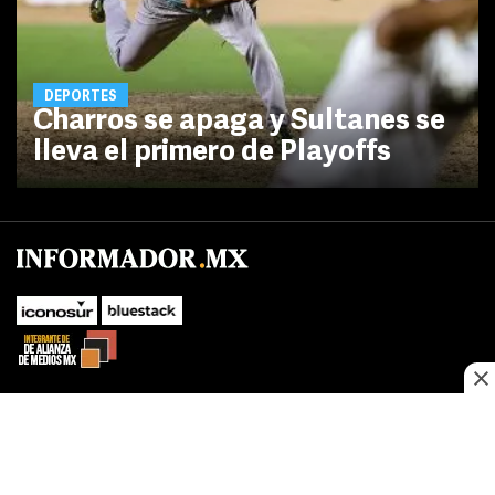
DEPORTES
Charros se apaga y Sultanes se
lleva el primero de Playoffs
No te pierdas las novedades de último momento.
¡Síguenos!
SUBIR
Este sitio web utiliza cookies propias y de terceros para optimizar su
FACEBOOK
TWITTER
navegacion, adaptarse a sus preferencias y realizar labores analiticas.
Al continuar navegando acepta nuestro
Política de cookies.