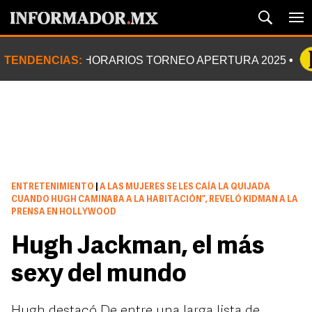
TENDENCIAS:
HORARIOS TORNEO APERTURA 2025
ENTRETENIMIENTO
|
A LAS MUJERES SE LES CAÍA LA QUIJADA
CUANDO HUGH CAMINABA A LA HABITACIÓN”, REVELÓ KIDMAN A LA
PRENSA EN HOLLYWOOD
Hugh Jackman, el más
sexy del mundo
Hugh destacó De entre una larga lista de