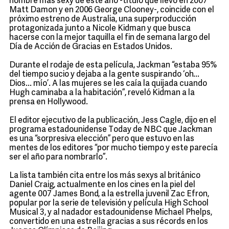
hombre más sexy de este año -título que llevó en 2007
Matt Damon y en 2006 George Clooney-, coincide con el
próximo estreno de Australia, una superproducción
protagonizada junto a Nicole Kidman y que busca
hacerse con la mejor taquilla el fin de semana largo del
Día de Acción de Gracias en Estados Unidos.
Durante el rodaje de esta película, Jackman “estaba 95%
del tiempo sucio y dejaba a la gente suspirando ‘oh...
Dios... mío’. A las mujeres se les caía la quijada cuando
Hugh caminaba a la habitación”, reveló Kidman a la
prensa en Hollywood.
El editor ejecutivo de la publicación, Jess Cagle, dijo en el
programa estadounidense Today de NBC que Jackman
es una “sorpresiva elección” pero que estuvo en las
mentes de los editores “por mucho tiempo y este parecía
ser el año para nombrarlo”.
La lista también cita entre los más sexys al británico
Daniel Craig, actualmente en los cines en la piel del
agente 007 James Bond, a la estrella juvenil Zac Efron,
popular por la serie de televisión y película High School
Musical 3, y al nadador estadounidense Michael Phelps,
convertido en una estrella gracias a sus récords en los