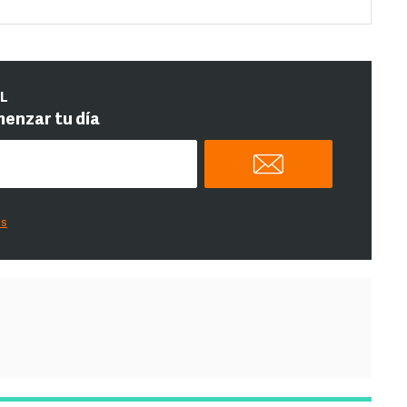
IL
menzar tu día
es