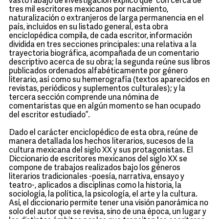
vasto rabajo de investigación explicó que “con cerca de
tres mil escritores mexicanos por nacimiento,
naturalización o extranjeros de larga permanencia en el
país, incluidos en su listado general, esta obra
enciclopédica compila, de cada escritor, información
dividida en tres secciones principales: una relativa a la
trayectoria biográfica, acompañada de un comentario
descriptivo acerca de su obra; la segunda reúne sus libros
publicados ordenados alfabéticamente por género
literario, así como su hemerografía (textos aparecidos en
revistas, periódicos y suplementos culturales); y la
tercera sección comprende una nómina de
comentaristas que en algún momento se han ocupado
del escritor estudiado”.
Dado el carácter enciclopédico de esta obra, reúne de
manera detallada los hechos literarios, sucesos de la
cultura mexicana del siglo XX y sus protagonistas. El
Diccionario de escritores mexicanos del siglo XX se
compone de trabajos realizados bajo los géneros
literarios tradicionales -poesía, narrativa, ensayo y
teatro-, aplicados a disciplinas como la historia, la
sociología, la política, la psicología, el arte y la cultura.
Así, el diccionario permite tener una visión panorámica no
solo del autor que se revisa, sino de una época, un lugar y