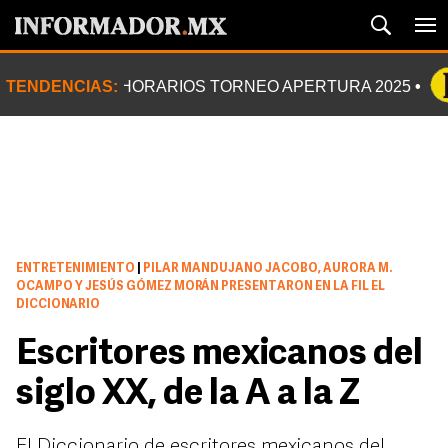
TENDENCIAS:
HORARIOS TORNEO APERTURA 2025
ENTRETENIMIENTO
|
PILAR MANDUJANO JACOBO, AURORA M.
OCAMPO Y JESÚS GÓMEZ MORÁN PRESENTARON EN LA FIL EL
DICCIONARIO
Escritores mexicanos del
siglo XX, de la A a la Z
El Diccionario de escritores mexicanos del