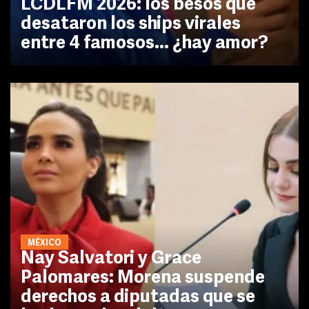
LCDLFM 2026: los besos que
desataron los ships virales
entre 4 famosos... ¿hay amor?
MÉXICO
Nay Salvatori y Grace
Palomares: Morena suspende
derechos a diputadas que se