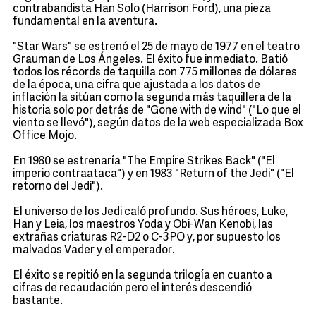
contrabandista Han Solo (Harrison Ford), una pieza
fundamental en la aventura.
"Star Wars" se estrenó el 25 de mayo de 1977 en el teatro
Grauman de Los Ángeles. El éxito fue inmediato. Batió
todos los récords de taquilla con 775 millones de dólares
de la época, una cifra que ajustada a los datos de
inflación la sitúan como la segunda más taquillera de la
historia solo por detrás de "Gone with de wind" ("Lo que el
viento se llevó"), según datos de la web especializada Box
Office Mojo.
En 1980 se estrenaría "The Empire Strikes Back" ("El
imperio contraataca") y en 1983 "Return of the Jedi" ("El
retorno del Jedi").
El universo de los Jedi caló profundo. Sus héroes, Luke,
Han y Leia, los maestros Yoda y Obi-Wan Kenobi, las
extrañas criaturas R2-D2 o C-3PO y, por supuesto los
malvados Vader y el emperador.
El éxito se repitió en la segunda trilogía en cuanto a
cifras de recaudación pero el interés descendió
bastante.