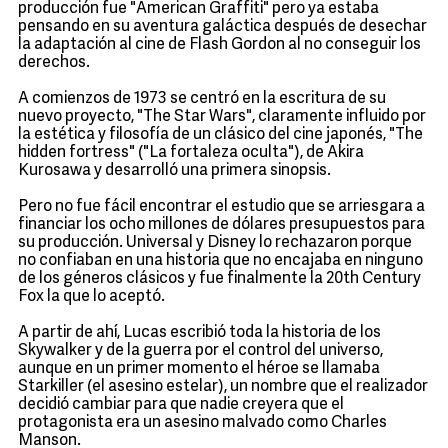
producción fue "American Graffiti" pero ya estaba
pensando en su aventura galáctica después de desechar
la adaptación al cine de Flash Gordon al no conseguir los
derechos.
A comienzos de 1973 se centró en la escritura de su
nuevo proyecto, "The Star Wars", claramente influido por
la estética y filosofía de un clásico del cine japonés, "The
hidden fortress" ("La fortaleza oculta"), de Akira
Kurosawa y desarrolló una primera sinopsis.
Pero no fue fácil encontrar el estudio que se arriesgara a
financiar los ocho millones de dólares presupuestos para
su producción. Universal y Disney lo rechazaron porque
no confiaban en una historia que no encajaba en ninguno
de los géneros clásicos y fue finalmente la 20th Century
Fox la que lo aceptó.
A partir de ahí, Lucas escribió toda la historia de los
Skywalker y de la guerra por el control del universo,
aunque en un primer momento el héroe se llamaba
Starkiller (el asesino estelar), un nombre que el realizador
decidió cambiar para que nadie creyera que el
protagonista era un asesino malvado como Charles
Manson.