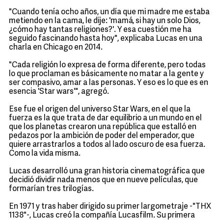
"Cuando tenía ocho años, un día que mi madre me estaba
metiendo en la cama, le dije: 'mamá, si hay un solo Dios,
¿cómo hay tantas religiones?'. Y esa cuestión me ha
seguido fascinando hasta hoy", explicaba Lucas en una
charla en Chicago en 2014.
"Cada religión lo expresa de forma diferente, pero todas
lo que proclaman es básicamente no matar a la gente y
ser compasivo, amar a las personas. Y eso es lo que es en
esencia 'Star wars'", agregó.
Ese fue el origen del universo Star Wars, en el que la
fuerza es la que trata de dar equilibrio a un mundo en el
que los planetas crearon una república que estalló en
pedazos por la ambición de poder del emperador, que
quiere arrastrarlos a todos al lado oscuro de esa fuerza.
Como la vida misma.
Lucas desarrolló una gran historia cinematográfica que
decidió dividir nada menos que en nueve películas, que
formarían tres trilogías.
En 1971 y tras haber dirigido su primer largometraje -"THX
1138"-, Lucas creó la compañía Lucasfilm. Su primera