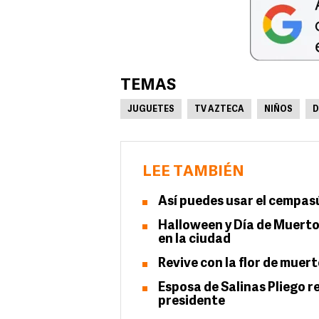
TEMAS
JUGUETES
TV AZTECA
NIÑOS
D
LEE TAMBIÉN
Así puedes usar el cempasú
Halloween y Día de Muerto
en la ciudad
Revive con la flor de muert
Esposa de Salinas Pliego r
presidente