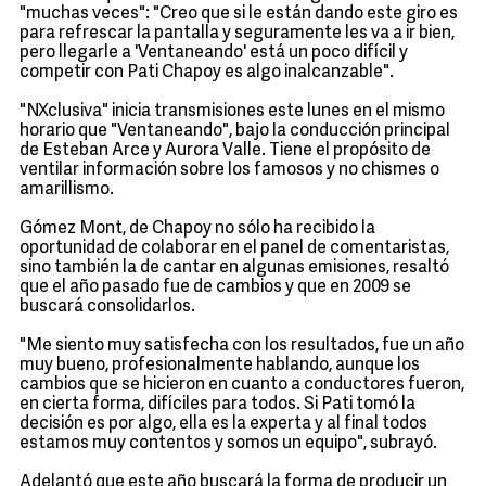
"muchas veces": "Creo que si le están dando este giro es
para refrescar la pantalla y seguramente les va a ir bien,
pero llegarle a 'Ventaneando' está un poco difícil y
competir con Pati Chapoy es algo inalcanzable".
"NXclusiva" inicia transmisiones este lunes en el mismo
horario que "Ventaneando", bajo la conducción principal
de Esteban Arce y Aurora Valle. Tiene el propósito de
ventilar información sobre los famosos y no chismes o
amarillismo.
Gómez Mont, de Chapoy no sólo ha recibido la
oportunidad de colaborar en el panel de comentaristas,
sino también la de cantar en algunas emisiones, resaltó
que el año pasado fue de cambios y que en 2009 se
buscará consolidarlos.
"Me siento muy satisfecha con los resultados, fue un año
muy bueno, profesionalmente hablando, aunque los
cambios que se hicieron en cuanto a conductores fueron,
en cierta forma, difíciles para todos. Si Pati tomó la
decisión es por algo, ella es la experta y al final todos
estamos muy contentos y somos un equipo", subrayó.
Adelantó que este año buscará la forma de producir un