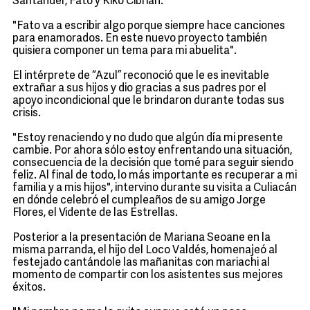
Santander, Fato y Kiko Cibrián.
"Fato va a escribir algo porque siempre hace canciones
para enamorados. En este nuevo proyecto también
quisiera componer un tema para mi abuelita".
El intérprete de “Azul” reconoció que le es inevitable
extrañar a sus hijos y dio gracias a sus padres por el
apoyo incondicional que le brindaron durante todas sus
crisis.
"Estoy renaciendo y no dudo que algún día mi presente
cambie. Por ahora sólo estoy enfrentando una situación,
consecuencia de la decisión que tomé para seguir siendo
feliz. Al final de todo, lo más importante es recuperar a mi
familia y a mis hijos", intervino durante su visita a Culiacán
en dónde celebró el cumpleaños de su amigo Jorge
Flores, el Vidente de las Estrellas.
Posterior a la presentación de Mariana Seoane en la
misma parranda, el hijo del Loco Valdés, homenajeó al
festejado cantándole las mañanitas con mariachi al
momento de compartir con los asistentes sus mejores
éxitos.