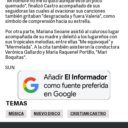
"Mi nombre no me lo quito aunque esté un poco
quemado", finalizó Castro acompañado de sus
seguidoras las cuales al ovacionar sus canciones
también gritaban "desgraciada y fuera Valeria", como
símbolo de comprensión hacia su estrella.
Por otra parte, Mariana Seoane asistió al caluroso lugar
acompañada de su madre y deleitó a los lugareños con
sus tropicales melodías, entre ellas “Me equivoqué” y
“Mermelada”. A la cita también asistieron la conductora
Verónica Gallardo y María Raquenel Portillo, "Mari
Boquitas".
SUN
TEMAS
MÚSICA
NUEVO DISCO
CRISTIAN CASTRO