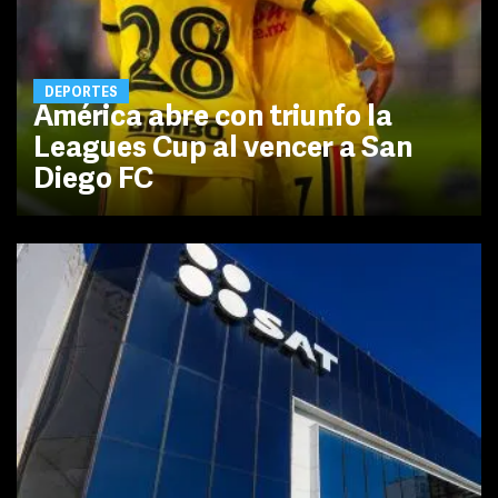
DEPORTES
América abre con triunfo la
Leagues Cup al vencer a San
Diego FC