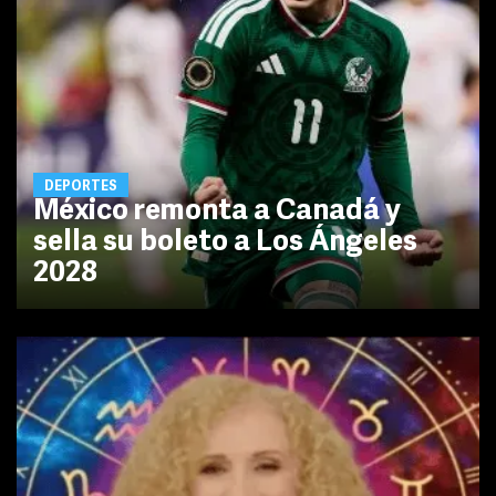
DEPORTES
México remonta a Canadá y
sella su boleto a Los Ángeles
2028