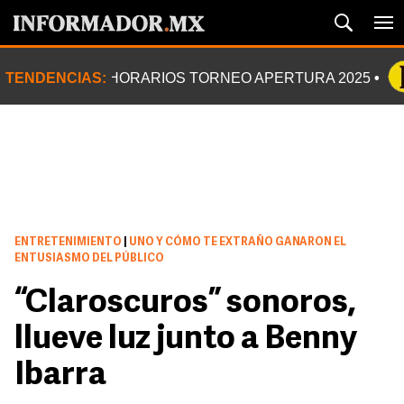
TENDENCIAS:
HORARIOS TORNEO APERTURA 2025
ENTRETENIMIENTO
|
UNO Y CÓMO TE EXTRAÑO GANARON EL
ENTUSIASMO DEL PÚBLICO
“Claroscuros” sonoros,
llueve luz junto a Benny
Ibarra