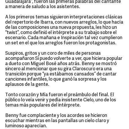
Guadalajara”, fueron las primeras palabras del cantante
a manera de saludo a los asistentes.
A los primeros temas siguieron interpretaciones clásicas
del repertorio de Ibarra, con nuevos arreglos, lo que hacía
de las composiciones una nueva propuesta, les hizo un
“twist”, como definió el intérprete a su trabajo sobre el
escenario. Cada mañana e Inspiración tal vez cumplieron
un set en el que los arreglos fueron los protagonistas.
Suspiros, gritos y un coro de miles de personas
acompañaron Si puedo volverte a ver, que hiciera popular
a dueto con Miguel Bosé años atrás. Benny se mostró
sincero al mencionar que su gira Claroscuro era una
transición porque “ya estábamos cansados” de cantar
canciones infantiles, lo que ganó la sorpresa y los
aplausos de la gente.
Tonto corazón y Mía fueron el preámbulo del final. El
público lo veía venir y pedía insistente Cielo, uno de los
temas más populares del intérprete.
Benny fue complaciente y los acordes se hicieron
escuchar mientras en las pantallas un cielo claro y
luminoso aparecían.