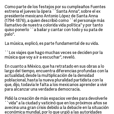
Como parte de los festejos por su cumpleaños Fuentes
estrena el jueves la ópera ``Santa Anna'', sobre el ex
presidente mexicano Antonio López de Santa Anna
(1794-1876), a quien describió como ``el personaje más
llamativo de nuestra colorida vida política'' y por tanto
quiso ponerlo ``a bailar y cantar con todo y su pata de
palo''.
La música, explicó, es parte fundamental de su vida.
``Los viajes que hago muchas veces se deciden por la
música que voy a ir a escuchar'', reveló.
En cuanto a México, que ha retratado en sus obras a lo
largo del tiempo, encuentra diferencias profundas con la
actualidad, desde la multiplicación de la densidad
poblacional, hasta la nueva pluralidad partidista con la
que, dijo, todavía le falta a los mexicanos aprender a vivir
para alcanzar una verdadera democracia.
Pidió la creación de más espacios verdes para devolverle
``vida'' a la ciudad y vaticinó que en los próximos años se
avecina una gran crisis debido a la debacle en la situación
económica mundial, por lo que urgió a las autoridades