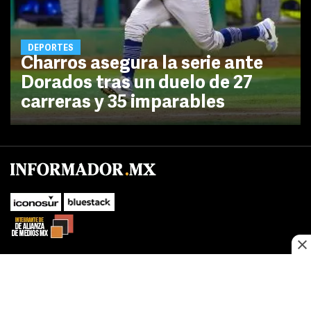
DEPORTES
Charros asegura la serie ante
Dorados tras un duelo de 27
carreras y 35 imparables
No te pierdas las novedades de último momento.
¡Síguenos!
SUBIR
Este sitio web utiliza cookies propias y de terceros para optimizar su
FACEBOOK
TWITTER
navegacion, adaptarse a sus preferencias y realizar labores analiticas.