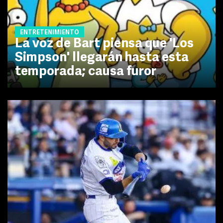
ENTRETENIMIENTO
La voz de Bart piensa que 'Los
Simpson' llegarán hasta esta
temporada; causa furor