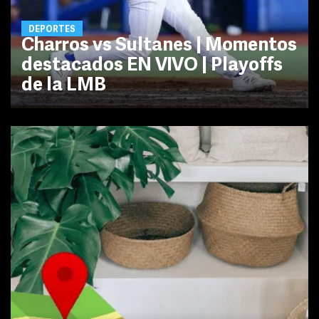
DEPORTES
Charros vs Sultanes | Momentos
destacados EN VIVO | Playoffs
de la LMB