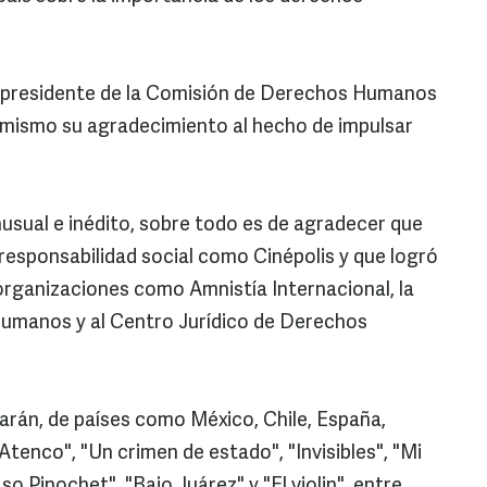
a, presidente de la Comisión de Derechos Humanos
simismo su agradecimiento al hecho de impulsar
usual e inédito, sobre todo es de agradecer que
responsabilidad social como Cinépolis y que logró
organizaciones como Amnistía Internacional, la
umanos y al Centro Jurídico de Derechos
tarán, de países como México, Chile, España,
Atenco", "Un crimen de estado", "Invisibles", "Mi
aso Pinochet", "Bajo Juárez" y "El violin", entre