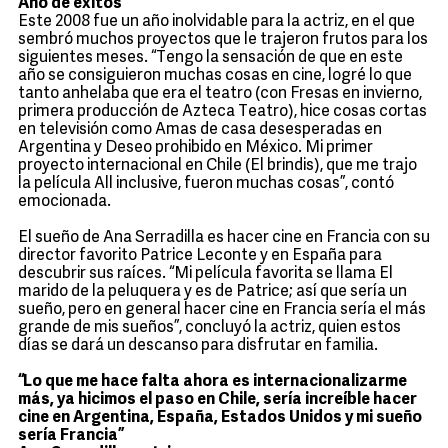
Año de éxitos
Este 2008 fue un año inolvidable para la actriz, en el que
sembró muchos proyectos que le trajeron frutos para los
siguientes meses. “Tengo la sensación de que en este
año se consiguieron muchas cosas en cine, logré lo que
tanto anhelaba que era el teatro (con Fresas en invierno,
primera producción de Azteca Teatro), hice cosas cortas
en televisión como Amas de casa desesperadas en
Argentina y Deseo prohibido en México. Mi primer
proyecto internacional en Chile (El brindis), que me trajo
la película All inclusive, fueron muchas cosas”, contó
emocionada.
El sueño de Ana Serradilla es hacer cine en Francia con su
director favorito Patrice Leconte y en España para
descubrir sus raíces. “Mi película favorita se llama El
marido de la peluquera y es de Patrice; así que sería un
sueño, pero en general hacer cine en Francia sería el más
grande de mis sueños”, concluyó la actriz, quien estos
días se dará un descanso para disfrutar en familia.
“Lo que me hace falta ahora es internacionalizarme
más, ya hicimos el paso en Chile, sería increíble hacer
cine en Argentina, España, Estados Unidos y mi sueño
sería Francia”