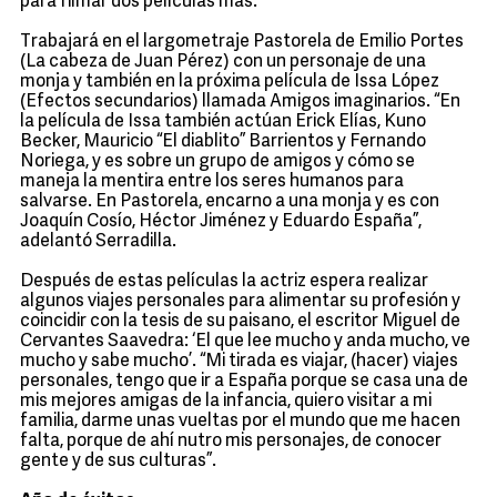
para filmar dos películas más.
Trabajará en el largometraje Pastorela de Emilio Portes
(La cabeza de Juan Pérez) con un personaje de una
monja y también en la próxima película de Issa López
(Efectos secundarios) llamada Amigos imaginarios. “En
la película de Issa también actúan Erick Elías, Kuno
Becker, Mauricio “El diablito” Barrientos y Fernando
Noriega, y es sobre un grupo de amigos y cómo se
maneja la mentira entre los seres humanos para
salvarse. En Pastorela, encarno a una monja y es con
Joaquín Cosío, Héctor Jiménez y Eduardo España”,
adelantó Serradilla.
Después de estas películas la actriz espera realizar
algunos viajes personales para alimentar su profesión y
coincidir con la tesis de su paisano, el escritor Miguel de
Cervantes Saavedra: ‘El que lee mucho y anda mucho, ve
mucho y sabe mucho’. “Mi tirada es viajar, (hacer) viajes
personales, tengo que ir a España porque se casa una de
mis mejores amigas de la infancia, quiero visitar a mi
familia, darme unas vueltas por el mundo que me hacen
falta, porque de ahí nutro mis personajes, de conocer
gente y de sus culturas”.