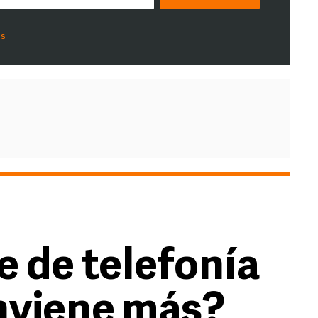
es
 de telefonía
onviene más?