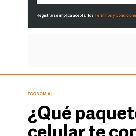
Registrarse implica aceptar los
Términos y Condicion
ECONOMÍA
|
¿Qué paquete
celular te c