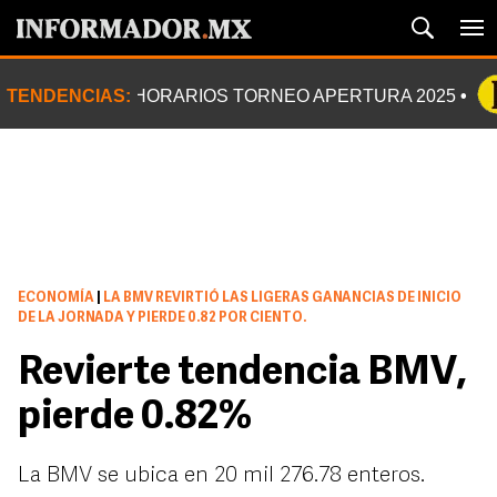
TENDENCIAS:
HORARIOS TORNEO APERTURA 2025
ECONOMÍA
|
LA BMV REVIRTIÓ LAS LIGERAS GANANCIAS DE INICIO
DE LA JORNADA Y PIERDE 0.82 POR CIENTO.
Revierte tendencia BMV,
pierde 0.82%
La BMV se ubica en 20 mil 276.78 enteros.