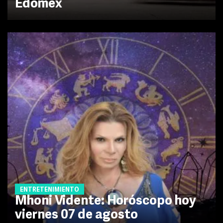
Edomex
ENTRETENIMIENTO
Mhoni Vidente: Horóscopo hoy
viernes 07 de agosto