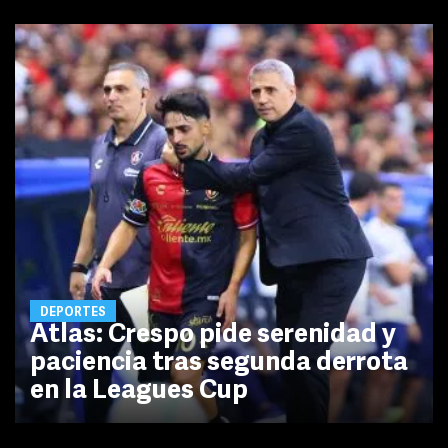
DEPORTES
Atlas: Crespo pide serenidad y
paciencia tras segunda derrota
en la Leagues Cup