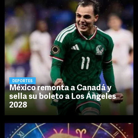
DEPORTES
México remonta a Canadá y
sella su boleto a Los Ángeles
2028