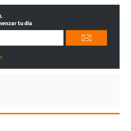
IL
menzar tu día
es