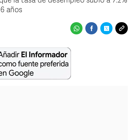
 que la tasa de desempleo subió a 7.2%
16 años