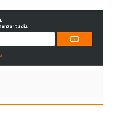
IL
menzar tu día
es