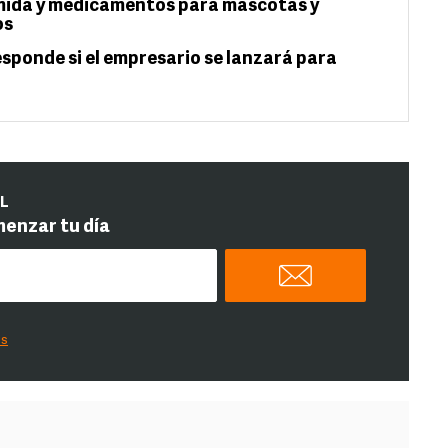
omida y medicamentos para mascotas y
os
esponde si el empresario se lanzará para
IL
menzar tu día
es