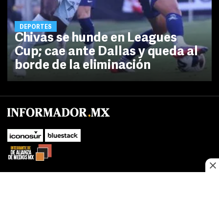
DEPORTES
Chivas se hunde en Leagues
Cup; cae ante Dallas y queda al
borde de la eliminación
No te pierdas las novedades de último momento.
¡Síguenos!
SUBIR
Este sitio web utiliza cookies propias y de terceros para optimizar su
FACEBOOK
TWITTER
navegacion, adaptarse a sus preferencias y realizar labores analiticas.
Al continuar navegando acepta nuestro
Política de cookies.