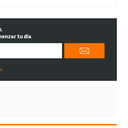
IL
menzar tu día
es