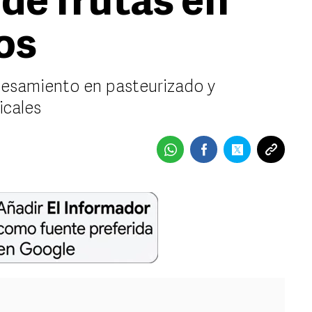
de frutas en
os
cesamiento en pasteurizado y
icales