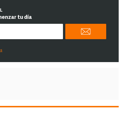
IL
menzar tu día
es