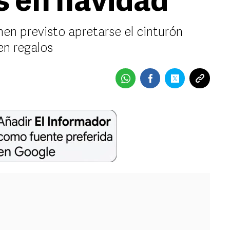
s en navidad
en previsto apretarse el cinturón
en regalos