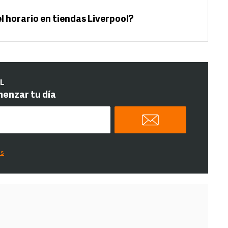
el horario en tiendas Liverpool?
IL
menzar tu día
es