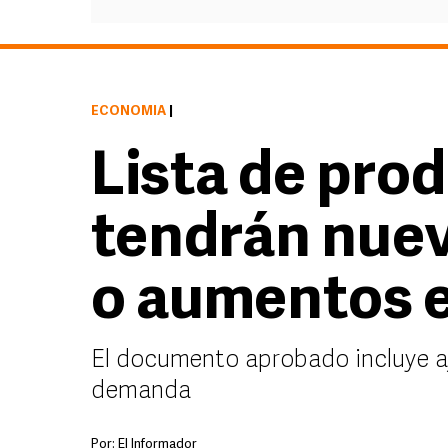
ECONOMÍA
|
Lista de pro
tendrán nue
o aumentos 
El documento aprobado incluye aj
demanda
Por:
El Informador