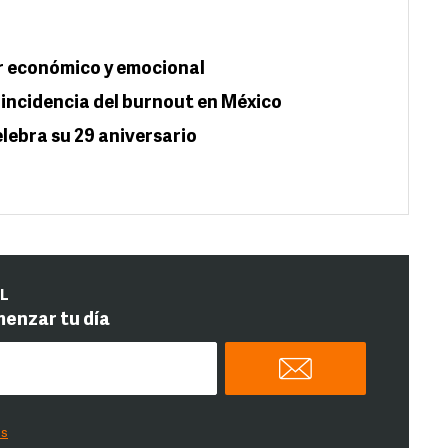
r económico y emocional
incidencia del burnout en México
elebra su 29 aniversario
IL
menzar tu día
es