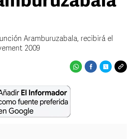
amburuzabala
nción Aramburuzabala, recibirá el
vement 2009