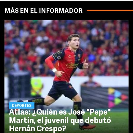
MÁS EN EL INFORMADOR
DEPORTES
Atlas: ¿Quién es José "Pepe"
Martín, el juvenil que debutó
Hernán Crespo?