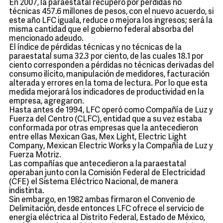
En 2007, la paraestatal recuperó por pérdidas no
técnicas 457.6 millones de pesos, con el nuevo acuerdo, si
este año LFC iguala, reduce o mejora los ingresos; será la
misma cantidad que el gobierno federal absorba del
mencionado adeudo.
El índice de pérdidas técnicas y no técnicas de la
paraestatal suma 32.3 por ciento, de las cuales 18.1 por
ciento corresponden a pérdidas no técnicas derivadas del
consumo ilícito, manipulación de medidores, facturación
alterada y errores en la toma de lectura. Por lo que esta
medida mejorará los indicadores de productividad en la
empresa, agregaron.
Hasta antes de 1994, LFC operó como Compañía de Luz y
Fuerza del Centro (CLFC), entidad que a su vez estaba
conformada por otras empresas que la antecedieron
entre ellas Mexican Gas, Mex Light, Electric Light
Company, Mexican Electric Works y la Compañía de Luz y
Fuerza Motriz.
Las compañías que antecedieron a la paraestatal
operaban junto con la Comisión Federal de Electricidad
(CFE) el Sistema Eléctrico Nacional, de manera
indistinta.
Sin embargo, en 1982 ambas firmaron el Convenio de
Delimitación, desde entonces LFC ofrece el servicio de
energía eléctrica al Distrito Federal, Estado de México,