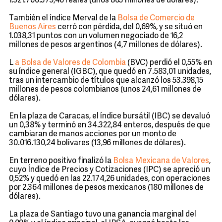
1.921.766.379,46 reales (unos 803 millones de dólares).
También el índice Merval de la
Bolsa de Comercio de
Buenos Aires
cerró con pérdida, del 0,69%, y se situó en
1.038,31 puntos con un volumen negociado de 16,2
millones de pesos argentinos (4,7 millones de dólares).
L
a Bolsa de Valores de Colombia
(BVC) perdió el 0,55% en
su índice general (IGBC), que quedó en 7.583,01 unidades,
tras un intercambio de títulos que alcanzó los 53.398,15
millones de pesos colombianos (unos 24,61 millones de
dólares).
En la plaza de Caracas, el índice bursátil (IBC) se devaluó
un 0,38% y terminó en 34.322,84 enteros, después de que
cambiaran de manos acciones por un monto de
30.016.130,24 bolívares (13,96 millones de dólares).
En terreno positivo finalizó la
Bolsa Mexicana de Valores
,
cuyo Índice de Precios y Cotizaciones (IPC) se apreció un
0,52% y quedó en las 22.174,26 unidades, con operaciones
por 2.364 millones de pesos mexicanos (180 millones de
dólares).
La plaza de Santiago tuvo una ganancia marginal del