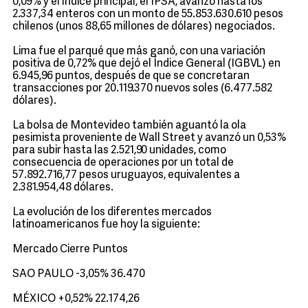
0,09% y el índice principal, el IPSA, avanzó hasta los
2.337,34 enteros con un monto de 55.853.630.610 pesos
chilenos (unos 88,65 millones de dólares) negociados.
Lima fue el parqué que más ganó, con una variación
positiva de 0,72% que dejó el Índice General (IGBVL) en
6.945,96 puntos, después de que se concretaran
transacciones por 20.119.370 nuevos soles (6.477.582
dólares).
La bolsa de Montevideo también aguantó la ola
pesimista proveniente de Wall Street y avanzó un 0,53%
para subir hasta las 2.521,90 unidades, como
consecuencia de operaciones por un total de
57.892.716,77 pesos uruguayos, equivalentes a
2.381.954,48 dólares.
La evolución de los diferentes mercados
latinoamericanos fue hoy la siguiente:
Mercado Cierre Puntos
SAO PAULO -3,05% 36.470
MÉXICO +0,52% 22.174,26