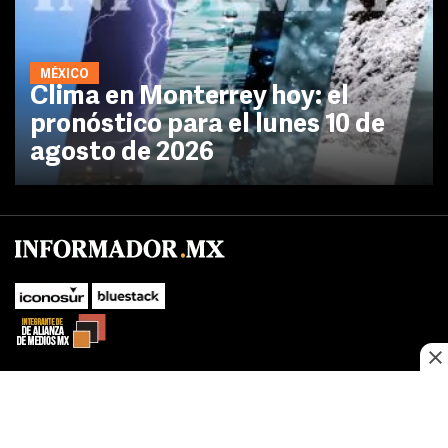
MÉXICO
Clima en Monterrey hoy: el
pronóstico para el lunes 10 de
agosto de 2026
No te pierdas las novedades de último momento.
¡Síguenos!
SUBIR
Este sitio web utiliza cookies propias y de terceros para optimizar su
FACEBOOK
TWITTER
navegacion, adaptarse a sus preferencias y realizar labores analiticas.