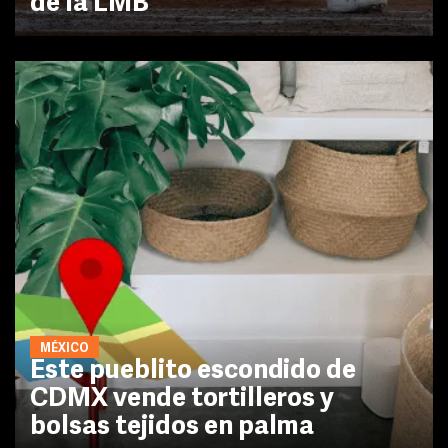
de la LMB
MÉXICO
Este pueblito escondido de
CDMX vende tortilleros y
bolsas tejidos en palma